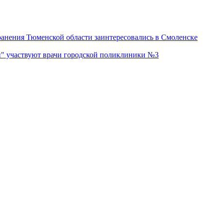
нения Тюменской области заинтересовались в Смоленске
" участвуют врачи городской поликлиники №3