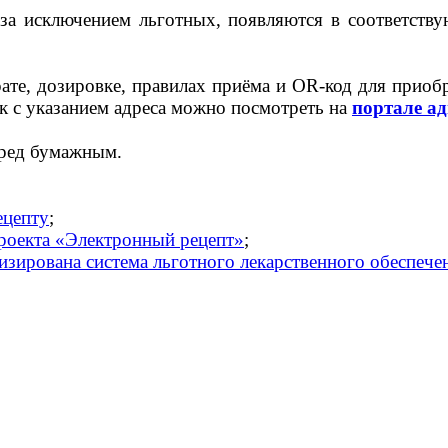
 за исключением льготных, появляются в соответств
е, дозировке, правилах приёма и OR-код для приобре
к с указанием адреса можно посмотреть на
портале а
ред бумажным.
ецепту
;
проекта «Электронный рецепт»
;
зирована система льготного лекарственного обеспече