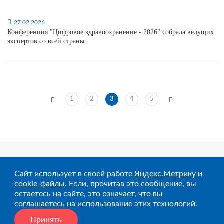
27.02.2026
Конференция "Цифровое здравоохранение - 2026" собрала ведущих
экспертов со всей страны
1
2
3
4
5
8 (3452) 680-975
Сайт использует в своей работе
Яндекс.Метрику
и
Заказать звонок
cookie-файлы
. Если, прочитав это сообщение, вы
Адрес
остаетесь на сайте, это означает, что вы
г. Тюмень, ул. Мельникайте, 106, 2 этаж, офис 211
соглашаетесь на использование этих технологий.
E-mail
info@1cmr.ru
Принять