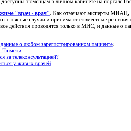
оступны тюменцам в личном кабинете на портале Госу
ежиме
"врач - врач"
.
Как отмечают эксперты МИАЦ, с 
ют сложные случаи и принимают совместные решения 
все действия проводятся только в МИС, и данные о п
данные о любом зарегистрированном пациенте
;
г. Тюмени
;
я за телеконсультацией?
иться у живых врачей