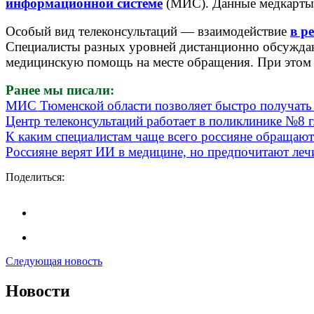
информационной системе
(МИС). Данные медкарты д
Особый вид телеконсультаций — взаимодействие
в р
Специалисты разных уровней дистанционно обсужда
медицинскую помощь на месте обращения. При этом 
Ранее мы писали:
МИС Тюменской области позволяет быстро получать 
Центр телеконсультаций работает в поликлинике №8 
К каким специалистам чаще всего россияне обращаютс
Россияне верят ИИ в медицине, но предпочитают леч
Поделиться:
Следующая новость
Новости