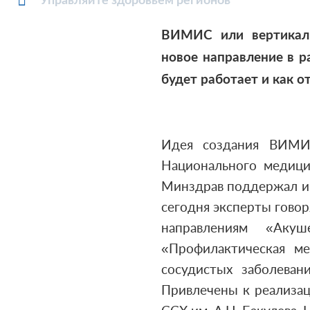
Управляйте здоровьем регионов
ВИМИС или вертикаль
новое направление в ра
будет работает и как 
Идея создания ВИМИС
Национального медицин
Минздрав поддержал ин
сегодня эксперты гово
направлениям «Акуш
«Профилактическая м
сосудистых заболеван
Привлечены к реализац