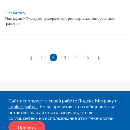
15.04.2026
Минздрав РФ создает федеральный регистр вакцинированных
граждан
1
2
3
4
5
8 (3452) 680-975
Сайт использует в своей работе
Яндекс.Метрику
и
Заказать звонок
cookie-файлы
. Если, прочитав это сообщение, вы
Адрес
остаетесь на сайте, это означает, что вы
г. Тюмень, ул. Мельникайте, 106, 2 этаж, офис 211
соглашаетесь на использование этих технологий.
E-mail
info@1cmr.ru
Принять