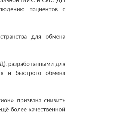
иональной МИС и СИС ДН
людению пациентов с
странства для обмена
), разработанными для
ня и быстрого обмена
гион» призвана снизить
ещё более качественной