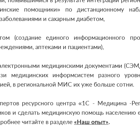
и, появившимися в результате интеграции рег
цинские помощники» по дистанционному наб
заболеваниями и сахарным диабетом,
том (создание единого информационного про
ждениями, аптеками и пациентами),
 электронными медицинскими документами (СЭМД
вязи медицинских информсистем разного уров
ей, в региональной МИС их уже больше сотни.
пертов ресурсного центра «1С - Медицина -Ре
иков и сделать медицинскую помощь населению 
дробнее читайте в разделе
«
Наш опыт
»
.