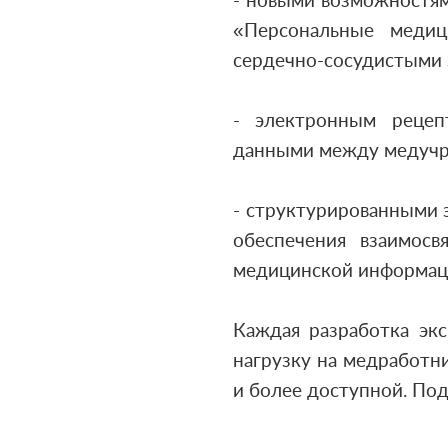
- новыми возможностям
«Персональные меди
сердечно-сосудистыми 
- электронным рецеп
данными между медучре
- структурированными
обеспечения взаимос
медицинской информаци
Каждая разработка экс
нагрузку на медработн
и более доступной. По